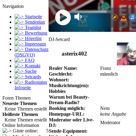
Navigation
Startseite
Sendeplan
Teamlist
Bewerbung
Hörerlist
DJ-Setcard
Impressum
Datenschutz
asterix402
(DSGVO)
FAQ
Kontakt
Realer Name:
Franz
Suche
Geschlecht:
männlich
Setcards
Wohnort:
Radiostatus
Musikrichtung(en):
Infoseite
Hobbies
Warum bei Beauty-
Foren Themen
Dream-Radio?
Neueste Themen
Booking möglich:
Nein
Keine Themen erstellt
Homepage-URL:
keine Angabe
Heißeste Themen
Keine Themen erstellt
Moderator oder Live-
Moderator
Online Information
DJ:
Gäste online:
5
Sende-Equipment: