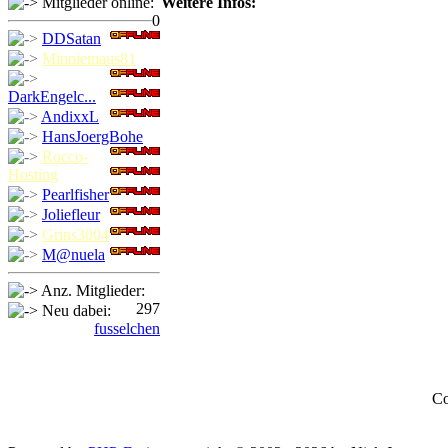
Mitglieder online:
Weitere Infos:
0
DDSatan
Minniemaus81
DarkEngelc...
AndixxL
HansJoergBohe
Rocco-
Hosting
Pearlfisher
Joliefleur
Grins3004
M@nuela
Anz. Mitglieder:
297
Neu dabei:
fusselchen
Co